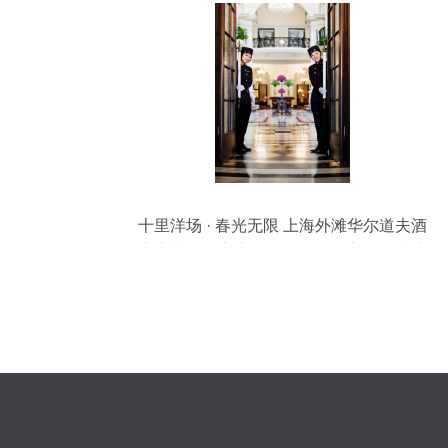
十里洋场 · 春光无限 上海外滩华尔道夫酒
店启幕超值客房预售，邀您私享春日谧境