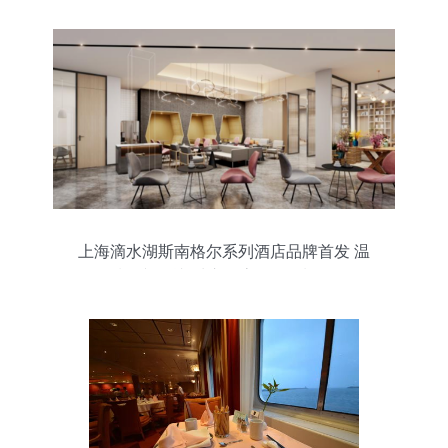
上海滴水湖斯南格尔系列酒店品牌首发 温
暖人文铸就“城市会客厅”品质服务