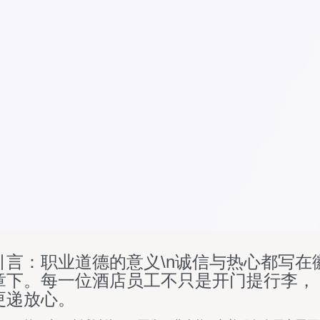
引言：职业道德的意义\n诚信与热心都写在
章下。每一位酒店员工不只是开门提行李，
更递放心。